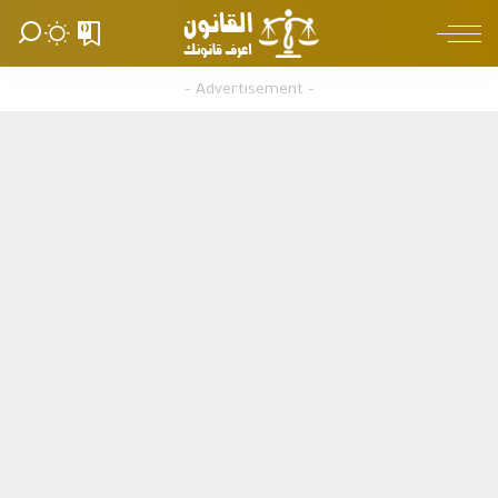
0
– Advertisement –