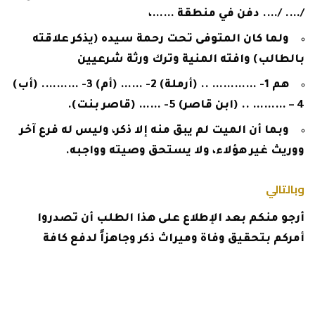
/…. /…. دفن في منطقة ……،
ولما كان المتوفى تحت رحمة سيده (يذكر علاقته
بالطالب) وافته المنية وترك ورثة شرعيين
هم 1- ………… .. (أرملة) 2- …… (أم) 3- ………. (أب)
4 – ……… .. (ابن قاصر) 5- …… (قاصر بنت).
وبما أن الميت لم يبق منه إلا ذكر، وليس له فرع آخر
ووريث غير هؤلاء، ولا يستحق وصيته وواجبه.
وبالتالي
أرجو منكم بعد الإطلاع على هذا الطلب أن تصدروا
أمركم بتحقيق وفاة وميراث ذكر وجاهزاً لدفع كافة
الرسوم المقررة لذلك أرجو أن تتقبلوا أحر تحياتي
واحترامي.