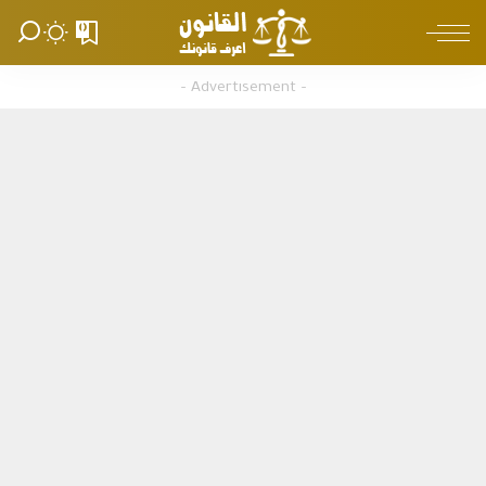
0
– Advertisement –