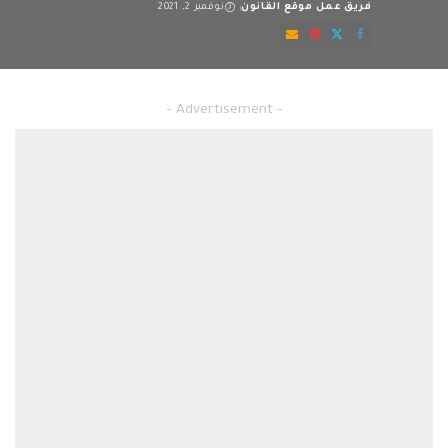
فريق عمل موقع القانون
نوفمبر 2, 2021
Posted
by
صيغة طلب اعلام وراثة
– Advertisement –