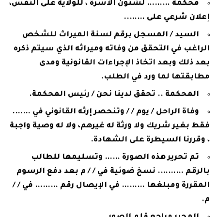
محكمة ……… لشئون الأسرة ، للولاية على النفس،
إعلان شرعي على ……..
السيد / المسجل برقم لسنة الميراث للشخص
الراغب في التحقق من وفاته وميراثه الذي سيتم ذكره
بعد ذلك وبعد اتخاذ الإجراءات القانونية ومدى
مطابقتها لما ورد في الطلب.
المحكمة .. تحقق لدينا نحن / رئيس المحكمة.
وفاة الراحل / يوم / / وتنحصر إرثه القانوني في …….
فقط بغير شريك ولا ورثة له غيرهم، ولا له وصية واجبة
، وقررنا السيطرة على الشهادة.
تم تحرير هذه الصورة …… وتسليمها للطالب
بالرقم ………. نسخ ضوئية في / / م بعد دفع الرسوم
المقررة ومبلغها ……… في الإيصال رقم ……… في / /
م.