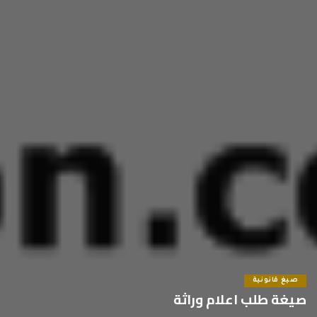
صيغ قانونية
صيغة طلب اعلام وراثة