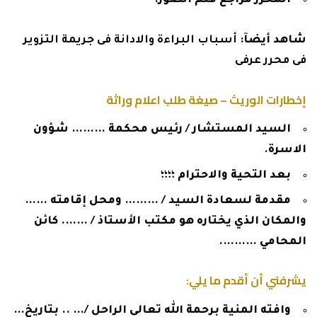
المحرر مراجع قلم الصور.
شاهد أيضآ:
أسباب البراءة والادانة فى جريمة التزوير
فى محرر عرفى
إخطارات الوريث – صيغة طلب اعلام وراثة
السيد المستشار / رئيس محكمة ……… شؤون
الاسرة.
بعد التحية والاحترام ؛؛؛؛
مقدمة لسعادة السيد / ……… ومحل إقامته ……
والمكان الذي يختاره هو مكتب الأستاذ / ……. كائن
المحامي ……….
يشرفني أن أقدم ما يلي:
وافته المنية برحمة الله تعالى الراحل /… .. بتاريخ…