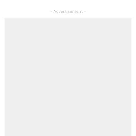
عقوبة النصب والاحتيال الالكتروني
– Advertisement –