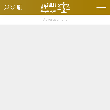
0
– Advertisement –