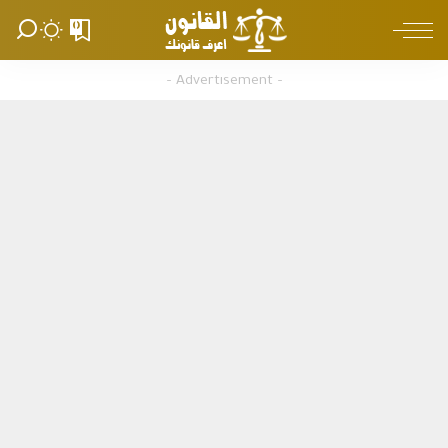
0
– Advertisement –