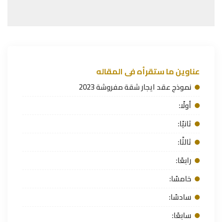
عناوين ما ستقرأه فى المقاله
نموذج عقد ايجار شقة مفروشة 2023
أولًا:
ثانيًا:
ثالثًا:
رابعًا:
خامسًا:
سادسًا:
سابعًا: