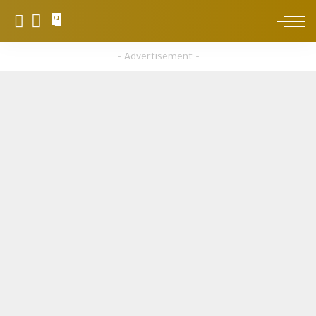
0
– Advertisement –