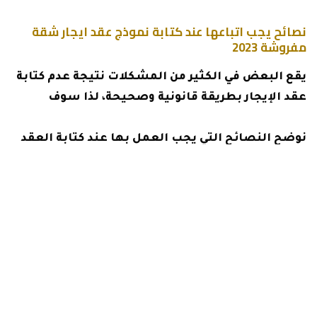
نصائح يجب اتباعها عند كتابة نموذج عقد ايجار شقة
مفروشة 2023
يقع البعض في الكثير من المشكلات نتيجة عدم كتابة
عقد الإيجار بطريقة قانونية وصحيحة، لذا سوف
نوضح النصائح التي يجب العمل بها عند كتابة العقد
وهى:
يجب الحرص على كتابة جميع النسخ من عقد الإيجار
من قبل شخص واحد.
كما يجب الحرص على التأكد من ملائمة كافة بنود
العقد مع المستأجر.
العمل على توضيح كافة البيانات الشخصية لكلًا
من المالك والمستأجر في العقد مثل الاسم ومحل