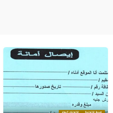
صيغ قانونية
قانونك اليوم