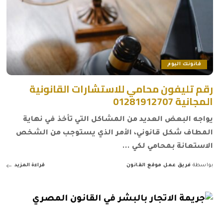
قانونك اليوم
رقم تليفون محامي للاستشارات القانونية
المجانية 01281912707
يواجه البعض العديد من المشاكل التي تأخذ في نهاية
المطاف شكل قانوني، الأمر الذي يستوجب من الشخص
الاستعانة بمحامي لكي
...
بواسطة
فريق عمل موقع القانون
قراءة المزيد
Posted
by