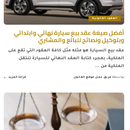
العقود القانونية
أفضل صيغة عقد بيع سيارة نهائي وابتدائي
وبتوكيل ونصائح للبائع والمشتري
عقد بيع السيارة هو مثله مثل كافة العقود التي تقع على
الملكية، بمجرد كتابة العقد النهائي للسيارة تنتقل
الملكية من
...
بواسطة
فريق عمل موقع القانون
قراءة المزيد
Posted
by