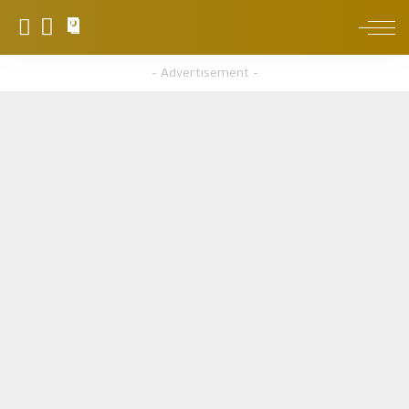
0
– Advertisement –