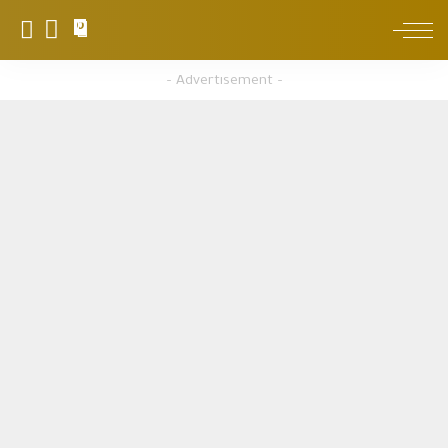
0
– Advertisement –