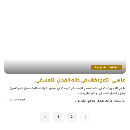
العقود القانونية
ما هى التعويضات فى حاله الفصل التعسفى
ما هى التعويضات فى حاله الفصل التعسفى؟ يحدث في بعض الأوقات حالات فصل للموظفين
ويكون فصل تعسفي، ولكن هل يجب
...
قراءة المزيد
بواسطة
فريق عمل موقع القانون
Posted
by
3
2
1