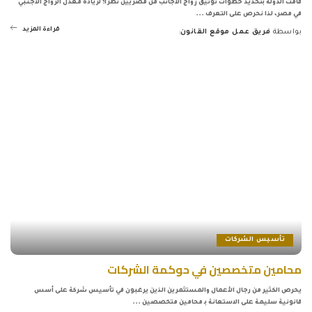
قامت الدولة بتحديد خطوات توثيق زواج الاجانب من مصريين نظرًا؛ لزيادة معدل الزواج الأجنبي
في مصر، لذا نحرص على التعرف
...
قراءة المزيد
بواسطة
فريق عمل موقع القانون
Posted
by
تأسيس الشركات
محامين متخصصين في حوكمة الشركات
يحرص الكثير من رجال الأعمال والمستثمرين الذين يرغبون في تأسيس شركة على أسس
قانونية سليمة على الاستعانة بـ محامين متخصصين
...