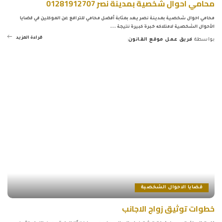
محامي احوال شخصية بمدينة نصر 01281912707
محامي احوال شخصية بمدينة نصر يعد بمثابة أفضل محامي للترافع عن الموكلين في قضايا
الأحوال الشخصية لامتلاكه خبرة كبيرة نتيجة
...
قراءة المزيد
بواسطة
فريق عمل موقع القانون
Posted
by
قضايا الاحوال الشخصية
خطوات توثيق زواج الاجانب