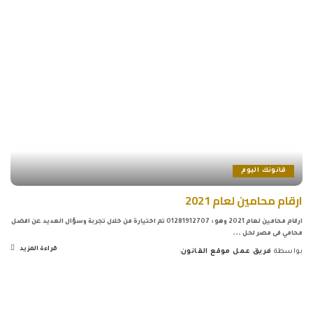
قانونك اليوم
ارقام محامين لعام 2021
ارقام محامين لعام 2021 وهو : 01281912707 تم اختيارة من خلال تجربة وسؤال العديد عن افضل
محامي فى مصر لحل
...
قراءة المزيد
بواسطة
فريق عمل موقع القانون
Posted
by