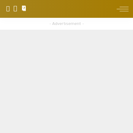
0
– Advertisement –