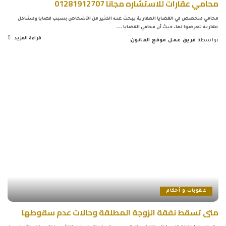
محامي عقارات للاستشاره مجانا 01281912707
محامي متخصص في القضايا العقارية يبحث عنه الكثير من الأشخاص بسبب قضايا ومشاكل
عقارية تعرضوا لها، حيث أن محامي القضايا
...
قراءة المزيد
بواسطة
فريق عمل موقع القانون
Posted
by
عقوبات و أحكام
متى تسقط نفقة الزوجة المطلقة وحالات عدم سقوطها