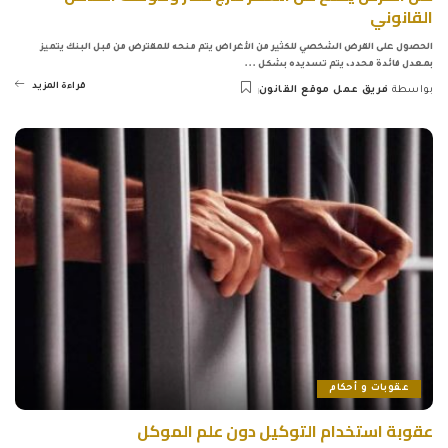
القانوني
الحصول على القرض الشخصي للكثير من الأغراض يتم منحه للمقترض من قبل البنك يتميز
بمعدل فائدة محدد، يتم تسديده بشكل
...
قراءة المزيد
بواسطة
فريق عمل موقع القانون
Posted
by
عقوبات و أحكام
عقوبة استخدام التوكيل دون علم الموكل