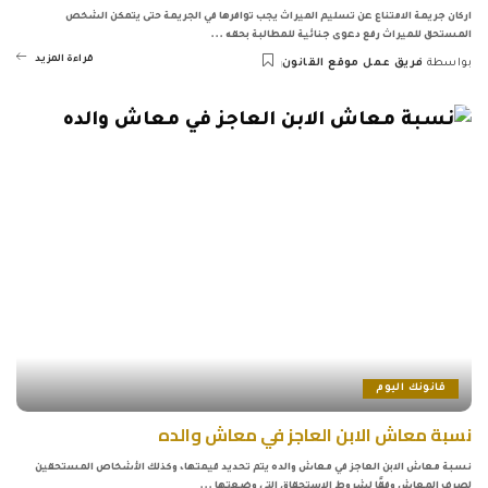
اركان جريمة الامتناع عن تسليم الميراث يجب توافرها في الجريمة حتى يتمكن الشخص
المستحق للميراث رفع دعوى جنائية للمطالبة بحقه
...
قراءة المزيد
بواسطة
فريق عمل موقع القانون
Posted
by
قانونك اليوم
نسبة معاش الابن العاجز في معاش والده
نسبة معاش الابن العاجز في معاش والده يتم تحديد قيمتها، وكذلك الأشخاص المستحقين
لصرف المعاش وفقًا لشروط الاستحقاق التي وضعتها
...