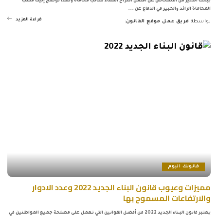
يبحث الكثير من الأشخاص عن أفضل اقتراح أسماء مكاتب محاماة ولهذا نوضح إليك مكتب
المحاماة الرائد والخبير في الدفاع عن
...
قراءة المزيد
بواسطة
فريق عمل موقع القانون
Posted
by
قانونك اليوم
مميزات وعيوب قانون البناء الجديد 2022 وعدد الادوار
والارتفاعات المسموح بها
يعتبر قانون البناء الجديد 2022 من أفضل القوانين التي تعمل على مصلحة جميع المواطنين في