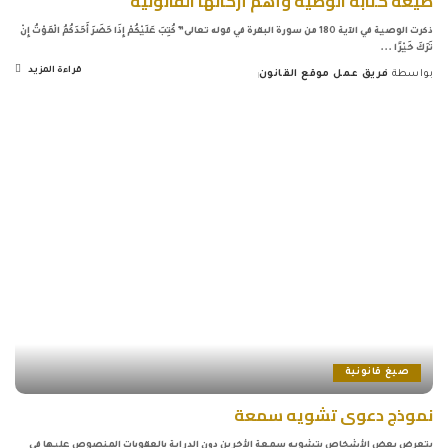
صيغة كتابة الوصية وأهم أركانها القانونية
ذكرت الوصية في الآية 180 من سورة البقرة في قوله تعالى” كُتِبَ عَلَيْكُمْ إِذَا حَضَرَ أَحَدَكُمُ الْمَوْتُ إِنْ
تَرَكَ خَيْرًا
...
قراءة المزيد
بواسطة
فريق عمل موقع القانون
Posted
by
صيغ قانونية
نموذج دعوى تشويه سمعة
يتعرض بعض الأشخاص بتشويه سمعة الأخرين دون الدراية بالعقوبات المنصوص عليها في