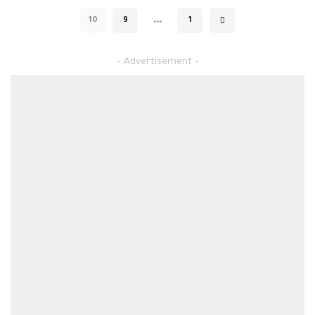
…
10
9
1
– Advertisement –