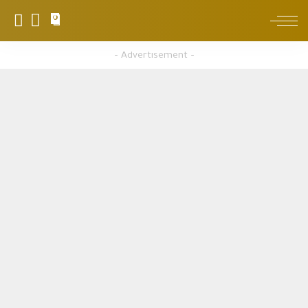
0
– Advertisement –