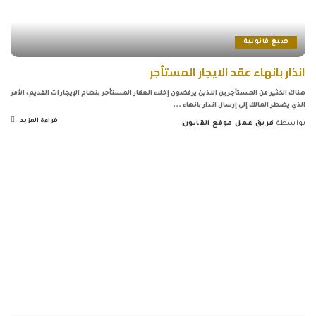
صيغ قانونية
انذار بانهاء عقد الايجار المستأجر
هناك الكثير من المستأجرين اللذين يرفضون إخلاء العقار المستأجر بنظام الإيجارات القديم، الأمر
الذي يضطر المالك إلى إرسال انذار بانهاء
...
قراءة المزيد
بواسطة
فريق عمل موقع القانون
Posted
by