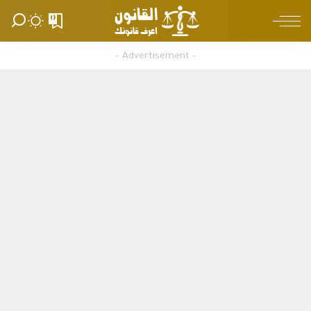
0
– Advertisement –