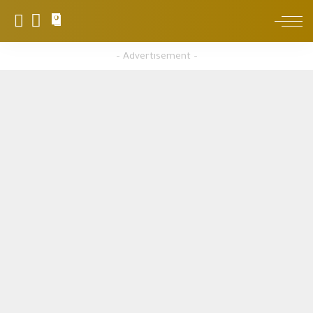
0
– Advertisement –