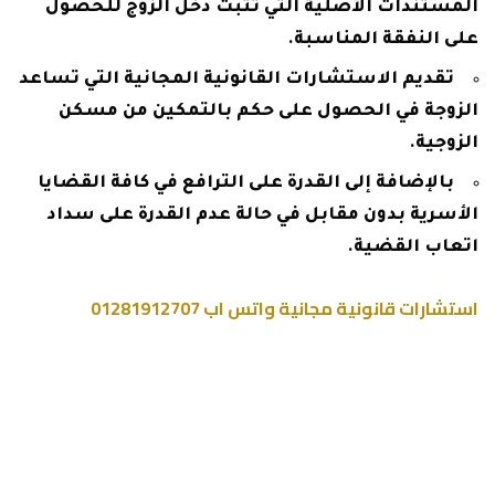
المستندات الأصلية التي تثبت دخل الزوج للحصول
على النفقة المناسبة.
تقديم الاستشارات القانونية المجانية التي تساعد
الزوجة في الحصول على حكم بالتمكين من مسكن
الزوجية.
بالإضافة إلى القدرة على الترافع في كافة القضايا
الأسرية بدون مقابل في حالة عدم القدرة على سداد
اتعاب القضية.
استشارات قانونية مجانية واتس اب 01281912707
بعد انتشار ظاهرة الاستثمار العقاري أصبحت هناك
العديد من القضايا العقارية التي تحدث لعدة أسباب،
الأمر الذي يجعل الشخص يرغب في الحصول على
الاستشارة القانونية بصورة سريعة، لذلك نقدم
لجميع الأشخاص ارقام استشارات قانونية مجانية في