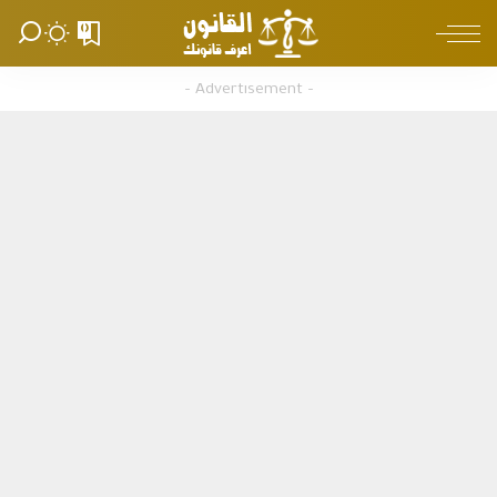
0
– Advertisement –