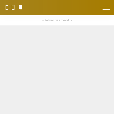
0
– Advertisement –