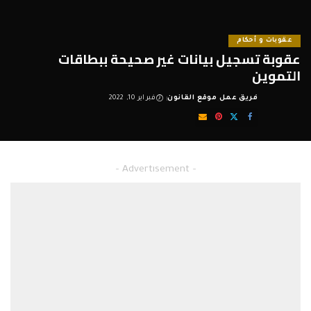
عقوبات و أحكام
عقوبة تسجيل بيانات غير صحيحة ببطاقات
التموين
فريق عمل موقع القانون
فبراير 10, 2022
Posted
by
عقوبة تسجيل بيانات غير صحيحة ببطاقات التموين
– Advertisement –