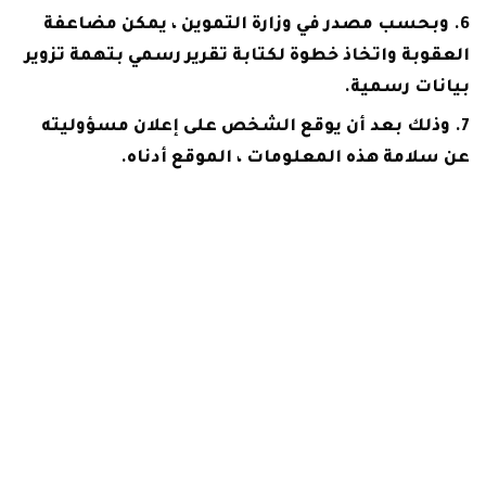
وبحسب مصدر في وزارة التموين ، يمكن مضاعفة
العقوبة واتخاذ خطوة لكتابة تقرير رسمي بتهمة تزوير
بيانات رسمية.
وذلك بعد أن يوقع الشخص على إعلان مسؤوليته
عن سلامة هذه المعلومات ، الموقع أدناه.
ما هي معايير الاستفادة من موقع دعم مصر وإضافة
البيانات؟
هناك بعض المعايير والشروط التي وضعتها وزارة
التموين والتي يجب على المواطن الالتزام بها لضمان
الوصول إلى خدمات التوريد عبر موقع دعم مصر ، وهي:
تسجيل المواطن لرقم جواله المسجل باسمه لدى
شركة اتصالات في مدة لا تقل عن 3 أشهر.
يشترط أن تكون البطاقة التموينية لمقدم الطلب