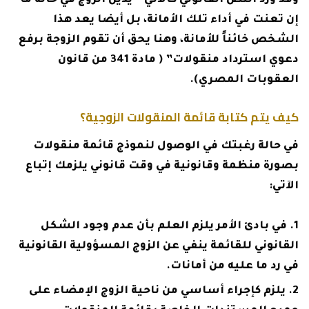
وقد ورد النص القانوني كالآتي ” يدين الزوج في حالة ما
إن تعنت في أداء تلك الأمانة، بل أيضا يعد هذا
الشخص خائناً للأمانة، وهنا يحق أن تقوم الزوجة برفع
دعوي استرداد منقولات” ( مادة 341 من قانون
العقوبات المصري).
كيف يتم كتابة قائمة المنقولات الزوجية؟
في حالة رغبتك في الوصول لنموذج قائمة منقولات
بصورة منظمة وقانونية في وقت قانوني يلزمك إتباع
الآتي:
في بادئ الأمر يلزم العلم بأن عدم وجود الشكل
القانوني للقائمة ينفي عن الزوج المسؤولية القانونية
في رد ما عليه من أمانات.
يلزم كإجراء أساسي من ناحية الزوج الإمضاء على