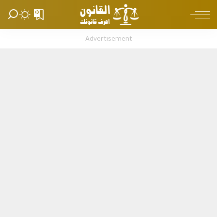
0
– Advertisement –