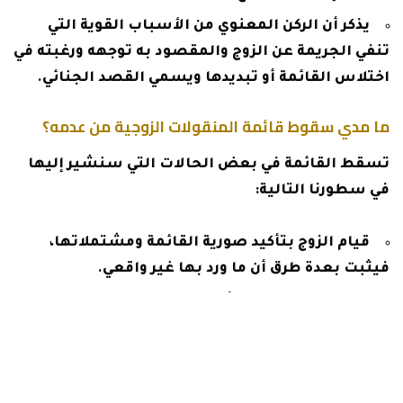
يذكر أن الركن المعنوي من الأسباب القوية التي
تنفي الجريمة عن الزوج والمقصود به توجهه ورغبته في
اختلاس القائمة أو تبديدها ويسمي القصد الجنائي.
ما مدي سقوط قائمة المنقولات الزوجية من عدمه؟
تسقط القائمة في بعض الحالات التي سنشير إليها
في سطورنا التالية:
قيام الزوج بتأكيد صورية القائمة ومشتملاتها،
فيثبت بعدة طرق أن ما ورد بها غير واقعي.
بالإضافة لذلك يذكر أن الذهب المذكور قيمته
بحوزتها.
لا ننسي الإشارة أنه في حالة عقد القران وتعد تلك
الحالة الوحيدة التي يجوز فيها إثبات أنه لم يتسلم