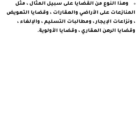
وهذا النوع من القضايا على سبيل المثال ، مثل
المنازعات على الأراضي والعقارات ، وقضايا التعويض
، ونزاعات الإيجار ، ومطالبات التسليم ، والإلغاء ،
وقضايا الرهن العقاري ، وقضايا الأولوية.
القضايا مرتبطة ببعضها البعض ، وتحتاج إلى
محامٍ على أعلى درجات الخبرة ، وهذا ينعكس في
أتعابه بالطبع.
شاهد أيضآ:
كيف يتم بطلان قائمه المنقولات الزوجية و
كشف الاعيب الزوجة فى القايمه؟
محامي متخصص في القضايا التجارية
هناك قاعدة يجب معرفتها ، أي عقد أو معاملة
قانونية ، يكون أحد طرفيها تاجرًا ، فإنها تظل عملاً
تجاريًا في مواجهة التاجر نفسه ، وليس للطرف الآخر ما