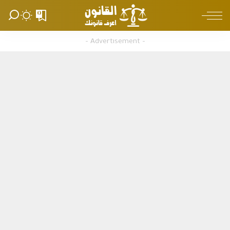
0
– Advertisement –