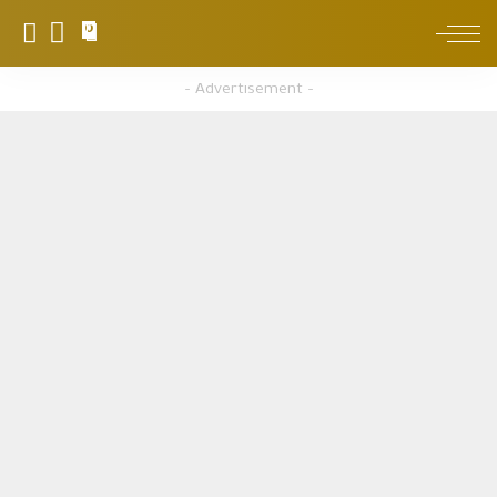
0
– Advertisement –