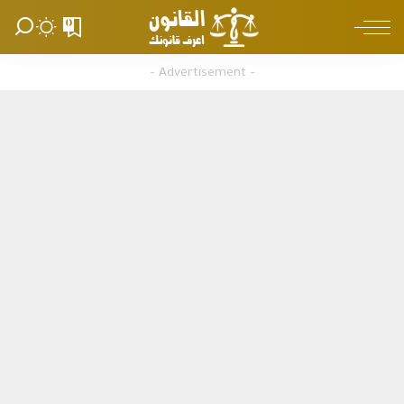
0
– Advertisement –