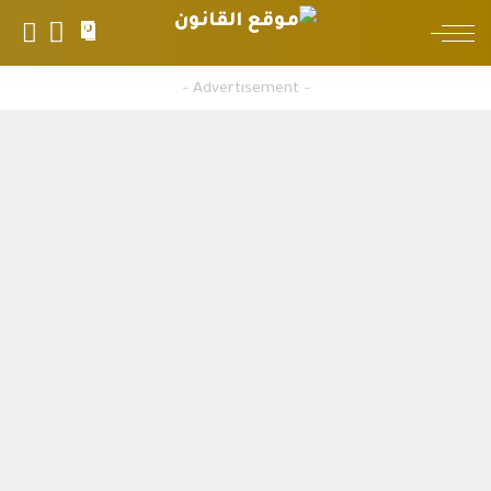
0
– Advertisement –