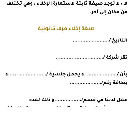
لا ، لا توجد صيغة ثابتة لاستمارة الإخلاء ، وهي تختلف
من مكان إلى آخر.
صيغة إخلاء طرف قانونية
التاريخ /……………….….
تقر شركة /……………….………..
بأن /…………….…. و يحمل جنسية /………………..….و
بطاقة رقم/…………….….
عمل لدينا في قسم/……………..و ذلك لمدة
…………..أعوام بداية من تاريخ / ……….. و حتى تاريخ /
………….و قد تم تسليمه هذه الشهادة بناءا على
طلبه لها.