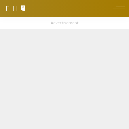
0
– Advertisement –