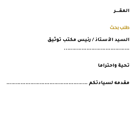
المقـــــر
طلب بحث
السيد الأستاذ / رئيس مكتب توثيق
…………………………………..
تحية واحتراما
مقدمه لسيادتكم ……………………………………………
أرجو التكرم من سيادتكم بالبحث في فهارس التوثيق
أو التصديق أو دفاتر إثبات التاريخ وذلك عن المدة من
…………………… حتى ……………………. عن محضر
تصديق أو …………….. موثق أو ……………. ثابت