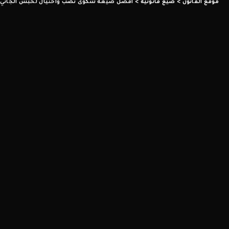
موقع القانون
>
صيغ قانونية
>
افضل صيغة شكوى نصب واحتيال لحبس الجاني