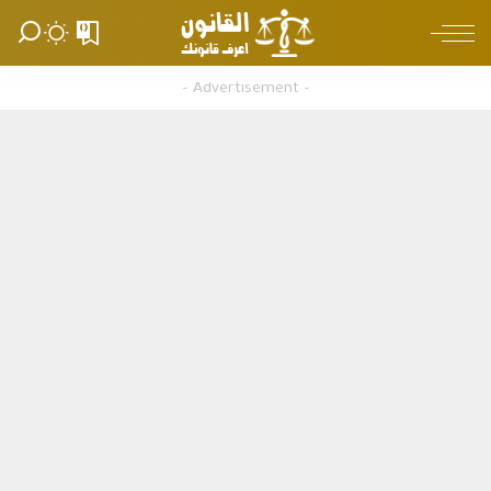
0
– Advertisement –