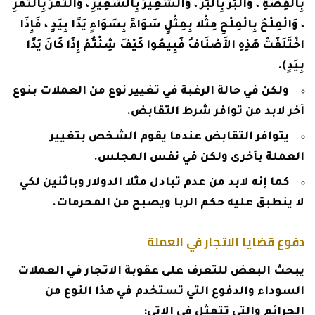
بِالْفِضَّةِ ، وَالْبُرُّ بِالْبُرِّ ، وَالشَّعِيرُ بِالشَّعِيرِ ، وَالتَّمْرُ بِالتَّمْرِ
، وَالْمِلْحُ بِالْمِلْحِ مِثْلا بِمِثْلٍ سَوَاءً بِسَوَاءٍ يَدًا بِيَدٍ ، فَإِذَا
اخْتَلَفَتْ هَذِهِ الأَصْنَافُ فَبِيعُوا كَيْفَ شِئْتُمْ إِذَا كَانَ يَدًا
بِيَدٍ).
ولكن في حالة الرغبة في تغيير نوع من العملات بنوع
آخر لابد من توافر شرط التقابض.
يتوافر التقابض عندما يقوم الشخص بتغيير
العملة بأخرى ولكن في نفس المجلس.
كما إنه لابد من عدم تبادل مثلا الدولار وباثنين لكي
لا ينطبق عليه حكم الربا ويصبح من المحرمات.
دفوع قضايا الاتجار في العملة
يبحث البعض للتعرف على عقوبة الاتجار في العملات
السوداء والدفوع التي تستخدم في هذا النوع من
الجرائم والتي تتمثل في الآتي: