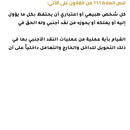
تنص المادة 111 من القانون على الآتي:
كل شخص طبيعي أو اعتباري أن يحتفظ بكل ما يؤول
إليه أو يملكه أو يحوزه من نقد أجنبي وله الحق في
القيام بأية عملية من عمليات النقد الأجنبي بما في
ذلك التحويل للداخل والخارج والتعامل داخلياً على أن
تتم هذه العمليات عن طريق البنوك المعتمدة
للتعامل في النقد الأجنبي.
أحكام براءة في اتجار عملة
بعد التعرف على عقوبة الاتجار في العملات السوداء
سوف نوضح بعض الأسباب التي تؤدي إلى الحكم
ببراءة المتهم في قضية الاتجار بالعملة وهي: