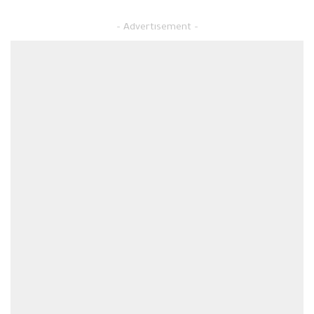
عقوبة الاتجار في العملات السوداء
– Advertisement –