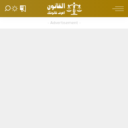
0
– Advertisement –