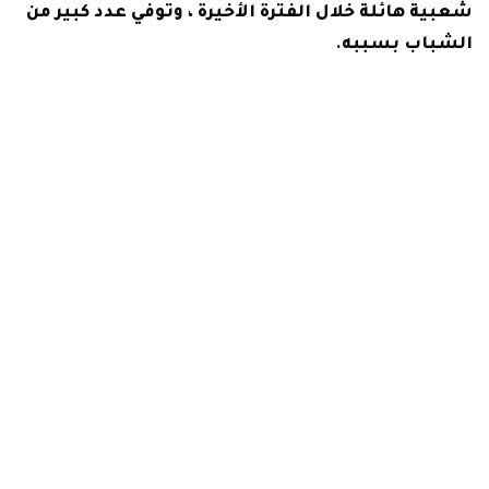
شعبية هائلة خلال الفترة الأخيرة ، وتوفي عدد كبير من
الشباب بسببه.
شاهد أيضآ:
عقوبة الزوجة الناشز فى القانون واجراءات
رفع القضية
أنواع المخدرات في القانون المصري
في السطور التالية نذكر أنواع المخدرات في القانون
المصري والتى جرمها القانون المصري وقام بفرض
عقوبة التستر على متعاطى المخدرات وكل من يتاجر
بها:
مخدر الطبيعة:
العقاقير الطبيعية هي تلك المواد المخدرة التي توجد
في شكلها المخدر وتؤثر على الإنسان. لكن بشكل