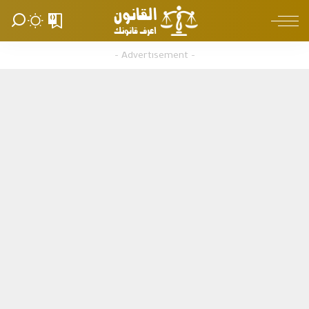
0
– Advertisement –