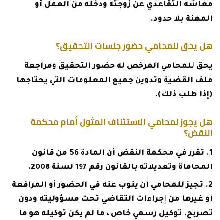
معاشه التقاعدي عن زوجته ودخله من العمل أو
المهنة بلا حدود.
هل يحق للمحامي حضور جلسات التحقيق؟
يحق للمحامي المرخص له حضور التحقيق ومراجعة
ملف القضية وتدوين جميع المعلومات التي يحتاجها
(إذا طلب ذلك).
هل يجوز لمحامي الاستئناف المثول أمام محكمة
النقض؟
تقرر في محكمة النقض أن المادة 56 من قانون
المحاماة وتعديلاته بالقانون رقم 197 لسنة 2008.
تجيز للمحامي أن ينوب عنه في الحضور أو المرافعة
أو غيرها من إجراءات التقاضي تحت مسؤوليته ودون
تصريح. توكيل رسمي خاص ، ما لم يكن توكيله هو ما