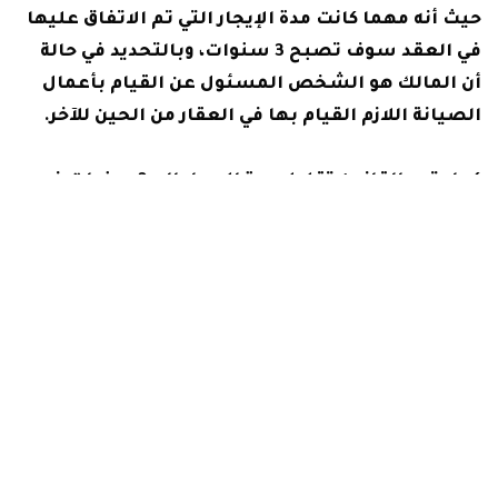
حيث أنه مهما كانت مدة الإيجار التي تم الاتفاق عليها
في العقد سوف تصبح 3 سنوات، وبالتحديد في حالة
أن المالك هو الشخص المسئول عن القيام بأعمال
الصيانة اللازم القيام بها في العقار من الحين للآخر.
كما يتيح القانون تقليل مدة الإيجار إلى 3 سنوات في
حالة أن الشخص الذي يقوم بتأجير العقار ليس المالك
الأصلي بل إنه يوقع على عقود الإيجار بالنيابة عن
المالك.
قانون الإيجار الجديد 1996
أثر قانون الإيجار 1996 على كلًا من المالك والمستأجر،
حيث أنه منح الملاك القدرة على تحديد المدة التي
يتم تأجير العقار فيها، وأصبح المالك أو ورثته لهم