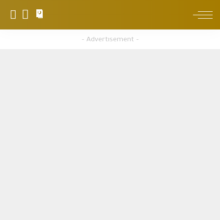
0
– Advertisement –