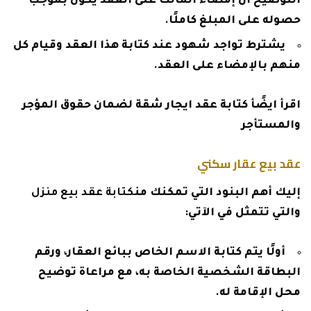
التوضيح أن إمضاء المالك على العقد يكون بموجب
حصوله على المبلغ كاملًا.
يشترط تواجد شهود عند كتابة هذا العقد وقيام كل
منهم بالإمضاء على العقد.
اقرأ ايضًأ
كتابة عقد ايجار شقة لضمان حقوق المؤجر
والمستأجر
عقد بيع عقار سكني
إليك أهم البنود التي تمكنك من
كتابة عقد بيع منزل
والتي تتمثل في الآتي:
أولًا يتم كتابة الاسم الخاص ببائع العقار، ورقم
البطاقة الشخصية الخاصة به، مع مراعاة توضيح
محل الإقامة له.