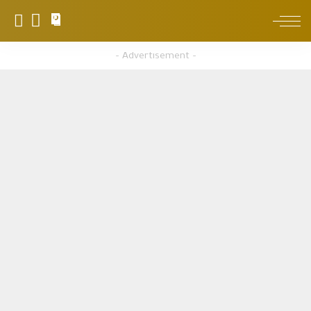
0
– Advertisement –