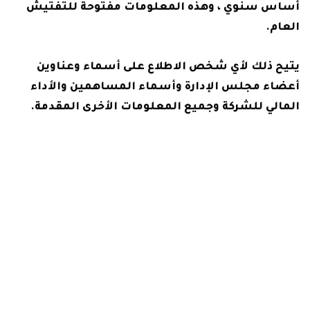
أساس سنوي ، وهذه المعلومات مفتوحة للتفتيش
العام.
يتيح ذلك لأي شخص الاطلاع على أسماء وعناوين
أعضاء مجلس الإدارة وأسماء المساهمين والأداء
المالي للشركة وجميع المعلومات الأخرى المقدمة.
شاهد أيضآ:
عقوبة الزوجة الناشز فى القانون واجراءات
رفع القضية
ما هو الغرض من الشراكة؟
ربما هذا هو المكان الذي تختلف فيه الشراكات
والشركات.
لا يقتصر الغرض من الشراكة على مشروع أو هدف
واحد ، بل إنه موجه نحو إدارة عمل أو مؤسسة طويلة