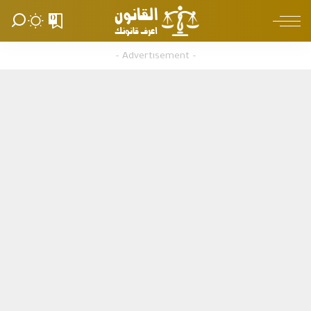
0
– Advertisement –