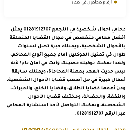
أرقام محامين في مصر
محامي احوال شخصية في التجمع 01281912707
يمثل
أفضل محامي متخصص في مجال القضايا المتعلقة
بالأحوال الشخصية، ويمتلك خبرة تصل لسنوات
طوال في تمثيل الموكلين أمام جميع أنواع المحاكم،
ولهذا يمكنك توكيله قضيتك وأنت في أمان تام؛ لأنه
ليس حديث العهد بمهنة المحاماة، ويمتلك سابقة
أعمال كبيرة في حل أصعب قضايا الأحوال الشخصية،
ومن أهمها قضايا الطلاق، وقضايا الخلع، والميراث،
والنفقة، والحضانة، ومختلف قضايا الأحوال
الشخصية، ويمكنك التواصل لأخذ استشارة المحامي
عبر الرقم 01281912707.
محامي احوال شخصية في التجمع 01281912707