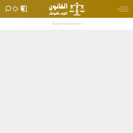
0
– Advertisement –