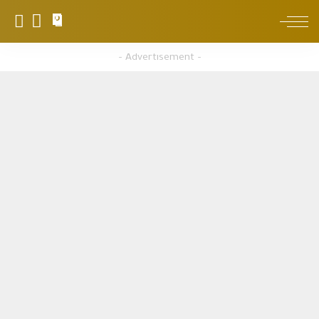
0
– Advertisement –