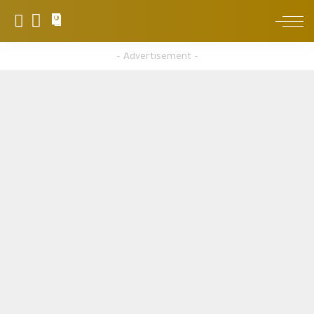
0
– Advertisement –