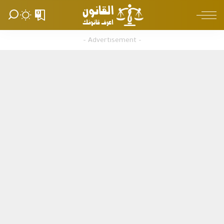
0
– Advertisement –