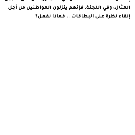
المثال، وفي اللجنة، فإنهم ينزلون المواطنين من أجل
إلقاء نظرة على البطاقات .. فماذا نفعل؟
يحق لرجال شرطة اللجنة طلب إبراز البطاقات لغرض
التحقيق مع المتهمين إذا كانت لديهم أحكام أو
مطلوبين في قضايا.
تعرف على حقوق المواطن في كمين الشرطة
الحق في المساواة جميع المواطنين سواسية أمام
القانون ولا تمييز بينهم في الجنس والدين والأصل.
الحرية الشخصية في التنقل والإقامة، ولا يجوز
القبض على أحد أو تفتيشه أو حبسه أو تقييده بأي
قيد.
لا، بإذن من النيابة العامة، إلا في حالات التلبس