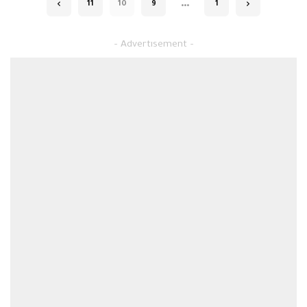
…
11
10
9
1
– Advertisement –