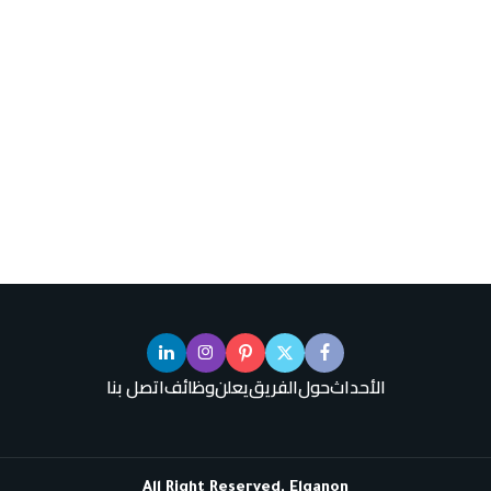
الأحداث
حول
الفريق
يعلن
وظائف
اتصل بنا
All Right Reserved, Elqanon