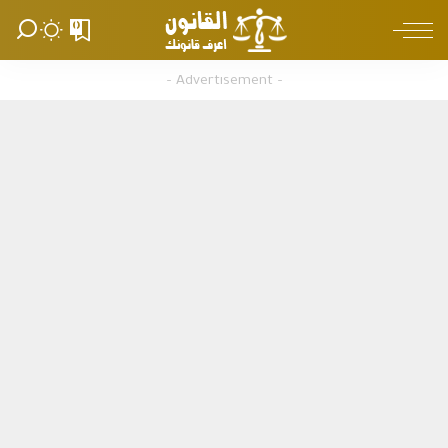
0
– Advertisement –